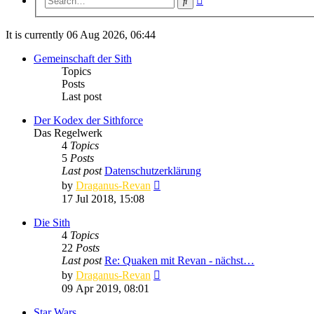
Search
search
It is currently 06 Aug 2026, 06:44
Gemeinschaft der Sith
Topics
Posts
Last post
Der Kodex der Sithforce
Das Regelwerk
4
Topics
5
Posts
Last post
Datenschutzerklärung
View
by
Draganus-Revan
the
17 Jul 2018, 15:08
latest
post
Die Sith
4
Topics
22
Posts
Last post
Re: Quaken mit Revan - nächst…
View
by
Draganus-Revan
the
09 Apr 2019, 08:01
latest
post
Star Wars