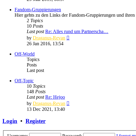
latest
post
Fandom-Gruppierungen
Hier gehts zu den Links der Fandom-Gruppierungen und ihren
2
Topics
10
Posts
Last post
Re: Alles rund um Partnerscha…
View
by
Draganus-Revan
the
26 Jan 2016, 13:54
latest
post
Off-World
Topics
Posts
Last post
Off-Topic
10
Topics
148
Posts
Last post
Re: Hejoo
View
by
Draganus-Revan
the
13 Dec 2021, 13:40
latest
post
Login
•
Register
Username:
Password:
I forgot 