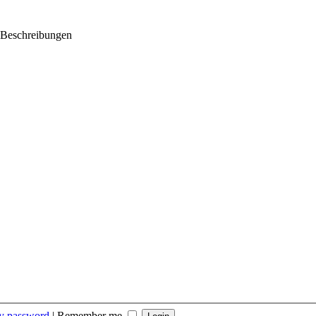
 Beschreibungen
my password
|
Remember me