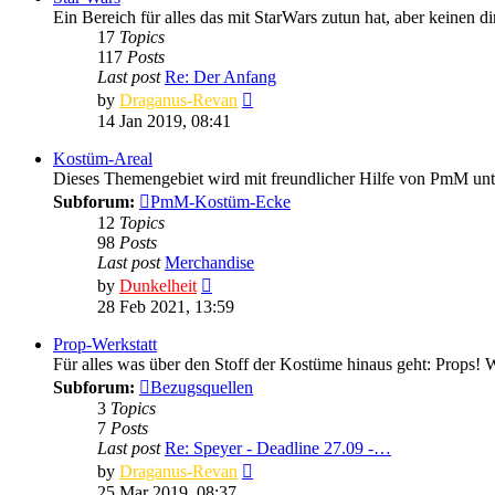
Ein Bereich für alles das mit StarWars zutun hat, aber keinen d
17
Topics
117
Posts
Last post
Re: Der Anfang
View
by
Draganus-Revan
the
14 Jan 2019, 08:41
latest
post
Kostüm-Areal
Dieses Themengebiet wird mit freundlicher Hilfe von PmM unt
Subforum:
PmM-Kostüm-Ecke
12
Topics
98
Posts
Last post
Merchandise
View
by
Dunkelheit
the
28 Feb 2021, 13:59
latest
post
Prop-Werkstatt
Für alles was über den Stoff der Kostüme hinaus geht: Props!
Subforum:
Bezugsquellen
3
Topics
7
Posts
Last post
Re: Speyer - Deadline 27.09 -…
View
by
Draganus-Revan
the
25 Mar 2019, 08:37