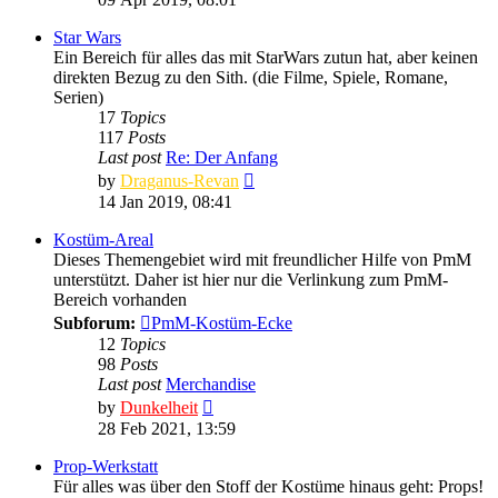
latest
post
Star Wars
Ein Bereich für alles das mit StarWars zutun hat, aber keinen
direkten Bezug zu den Sith. (die Filme, Spiele, Romane,
Serien)
17
Topics
117
Posts
Last post
Re: Der Anfang
View
by
Draganus-Revan
the
14 Jan 2019, 08:41
latest
post
Kostüm-Areal
Dieses Themengebiet wird mit freundlicher Hilfe von PmM
unterstützt. Daher ist hier nur die Verlinkung zum PmM-
Bereich vorhanden
Subforum:
PmM-Kostüm-Ecke
12
Topics
98
Posts
Last post
Merchandise
View
by
Dunkelheit
the
28 Feb 2021, 13:59
latest
post
Prop-Werkstatt
Für alles was über den Stoff der Kostüme hinaus geht: Props!