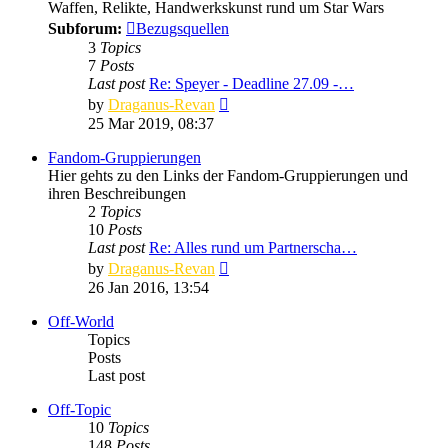
Waffen, Relikte, Handwerkskunst rund um Star Wars
Subforum:
Bezugsquellen
3
Topics
7
Posts
Last post
Re: Speyer - Deadline 27.09 -…
View
by
Draganus-Revan
the
25 Mar 2019, 08:37
latest
post
Fandom-Gruppierungen
Hier gehts zu den Links der Fandom-Gruppierungen und
ihren Beschreibungen
2
Topics
10
Posts
Last post
Re: Alles rund um Partnerscha…
View
by
Draganus-Revan
the
26 Jan 2016, 13:54
latest
post
Off-World
Topics
Posts
Last post
Off-Topic
10
Topics
148
Posts