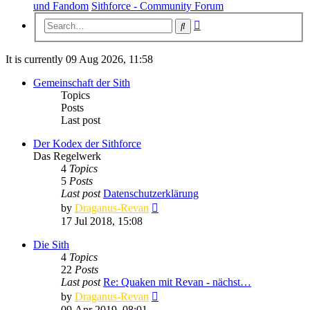
und Fandom
Sithforce - Community Forum
Advanced
Search
search
It is currently 09 Aug 2026, 11:58
Gemeinschaft der Sith
Topics
Posts
Last post
Der Kodex der Sithforce
Das Regelwerk
4
Topics
5
Posts
Last post
Datenschutzerklärung
View
by
Draganus-Revan
the
17 Jul 2018, 15:08
latest
post
Die Sith
4
Topics
22
Posts
Last post
Re: Quaken mit Revan - nächst…
View
by
Draganus-Revan
the
09 Apr 2019, 08:01