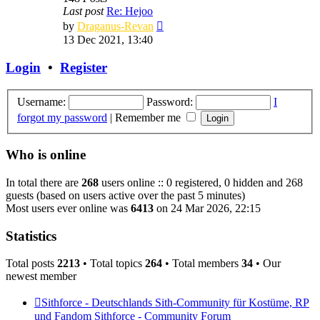
Last post
Re: Hejoo
View
by
Draganus-Revan
the
13 Dec 2021, 13:40
latest
post
Login
•
Register
Username:
Password:
I
forgot my password
|
Remember me
Who is online
In total there are
268
users online :: 0 registered, 0 hidden and 268
guests (based on users active over the past 5 minutes)
Most users ever online was
6413
on 24 Mar 2026, 22:15
Statistics
Total posts
2213
• Total topics
264
• Total members
34
• Our
newest member
Felishya
Sithforce - Deutschlands Sith-Community für Kostüme, RP
und Fandom
Sithforce - Community Forum